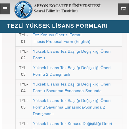
AFYON KOCATEPE ÜNİVERSİTESİ
Toggle
Toggl
Sosyal Bilimler Enstitüsü
global
global
navigation
navig
TEZLI YÜKSEK LISANS FORMLARI
TYL-
Tez Konusu Önerisi Formu
01
Thesis Proposal Form (English)
TYL-
Yüksek Lisans Tez Başlığı Değişikliği Öneri
02
Formu
TYL-
Yüksek Lisans Tez Başlığı Değişikliği Öneri
03
Formu 2 Danışmanlı
TYL-
Yüksek Lisans Tez Başlığı Değişikliği Öneri
04
Formu Savunma Esnasında-Sonunda
TYL-
Yüksek Lisans Tez Başlığı Değişikliği Öneri
05
Formu Savunma Esnasında-Sonunda 2
Danışmanlı
TYL-
Yüksek Lisans Tez Konusu Değişikliği Öneri