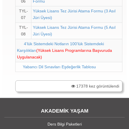
06
Formu
TYL-
Yüksek Lisans Tez Jürisi Atama Formu (3 Asıl
07
Jüri Üyesi)
TYL-
Yüksek Lisans Tez Jürisi Atama Formu (5 Asıl
08
Jüri Üyesi)
4’lük Sistemdeki Notların 100’lük Sistemdeki
Karşılıkları
(Yüksek Lisans Programlarına Başvuruda
Uygulanacak)
Yabancı Dil Sınavları Eşdeğerlik Tablosu
17378 kez görüntülendi
AKADEMİK YAŞAM
Ders Bilgi Paketleri