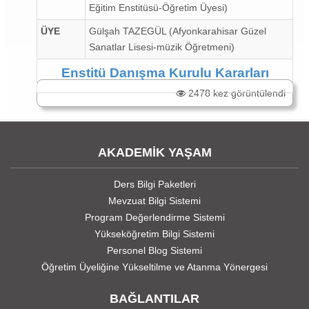
Eğitim Enstitüsü-Öğretim Üyesi)
ÜYE
Gülşah TAZEGÜL (Afyonkarahisar Güzel
Sanatlar Lisesi-müzik Öğretmeni)
Enstitü Danışma Kurulu Kararları
2478 kez görüntülendi
AKADEMİK YAŞAM
Ders Bilgi Paketleri
Mevzuat Bilgi Sistemi
Program Değerlendirme Sistemi
Yükseköğretim Bilgi Sistemi
Personel Blog Sistemi
Öğretim Üyeliğine Yükseltilme ve Atanma Yönergesi
BAĞLANTILAR