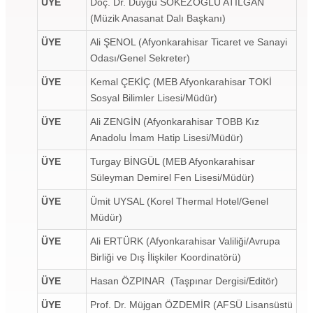
ÜYE
Doç. Dr. Duygu SÖKEZOĞLU ATILGAN
(Müzik Anasanat Dalı Başkanı)
ÜYE
Ali ŞENOL (Afyonkarahisar Ticaret ve Sanayi
Odası/Genel Sekreter)
ÜYE
Kemal ÇEKİÇ (MEB Afyonkarahisar TOKİ
Sosyal Bilimler Lisesi/Müdür)
ÜYE
Ali ZENGİN (Afyonkarahisar TOBB Kız
Anadolu İmam Hatip Lisesi/Müdür)
ÜYE
Turgay BİNGÜL (MEB Afyonkarahisar
Süleyman Demirel Fen Lisesi/Müdür)
ÜYE
Ümit UYSAL (Korel Thermal Hotel/Genel
Müdür)
ÜYE
Ali ERTÜRK (Afyonkarahisar Valiliği/Avrupa
Birliği ve Dış İlişkiler Koordinatörü)
ÜYE
Hasan ÖZPINAR (Taşpınar Dergisi/Editör)
ÜYE
Prof. Dr. Müjgan ÖZDEMİR (AFSÜ Lisansüstü