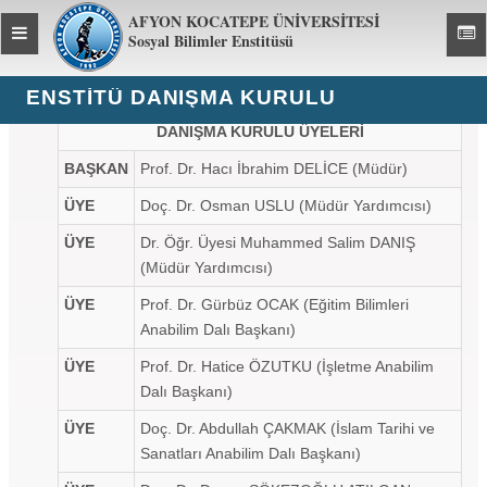
AFYON KOCATEPE ÜNİVERSİTESİ
Toggle
Toggl
Sosyal Bilimler Enstitüsü
global
global
navigation
navig
ENSTITÜ DANIŞMA KURULU
DANIŞMA KURULU ÜYELERİ
BAŞKAN
Prof. Dr. Hacı İbrahim DELİCE (Müdür)
ÜYE
Doç. Dr. Osman USLU (Müdür Yardımcısı)
ÜYE
Dr. Öğr. Üyesi Muhammed Salim DANIŞ
(Müdür Yardımcısı)
ÜYE
Prof. Dr. Gürbüz OCAK (Eğitim Bilimleri
Anabilim Dalı Başkanı)
ÜYE
Prof. Dr. Hatice ÖZUTKU (İşletme Anabilim
Dalı Başkanı)
ÜYE
Doç. Dr. Abdullah ÇAKMAK (İslam Tarihi ve
Sanatları Anabilim Dalı Başkanı)