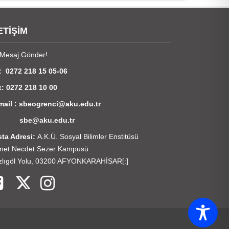
ETİŞİM
Mesaj Gönder!
: 0272 218 15 05-06
: 0272 218 10 00
mail : sbeogrenci@aku.edu.tr
be@aku.edu.tr
ta Adresi:
A.K.Ü. Sosyal Bilimler Enstitüsü
met Necdet Sezer Kampusü
lıgöl Yolu, 03200 AFYONKARAHİSAR[:]