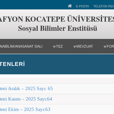
ler Enstitüsü
E-POSTA
TELEFON RE
AFYON KOCATEPE ÜNİVERSİTE
Sosyal Bilimler Enstitüsü
NABILIM/ANASANAT DALI
TEZ
MEVZUAT
FO
LTENLERI
teni Aralık – 2025 Sayı: 65
lteni Kasım – 2025 Sayı:64
lteni Ekim – 2025 Sayı:63