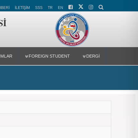
HBERİ
İLETİŞİM
SSS
TR
EN
Sİ
RMLAR
FOREIGN STUDENT
DERGI