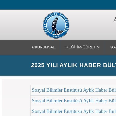
Sosyal Bilim
KURUMSAL
EĞITIM-ÖĞRETIM
A
2025 YILI AYLIK HABER BÜ
Sosyal Bilimler Enstitüsü Aylık Haber Bül
Sosyal Bilimler Enstitüsü Aylık Haber Bü
Sosyal Bilimler Enstitüsü Aylık Haber Bü