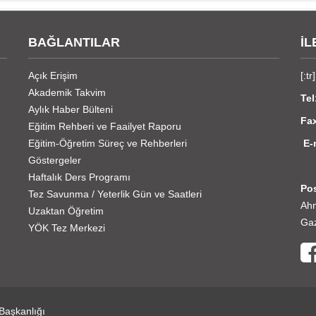
BAĞLANTILAR
İL
Açık Erişim
[:tr]
Akademik Takvim
Tel
Aylık Haber Bülteni
Fax
Eğitim Rehberi ve Faailyet Raporu
Eğitim-Öğretim Süreç ve Rehberleri
E-
Göstergeler
s
Haftalık Ders Programı
Pos
Tez Savunma / Yeterlik Gün ve Saatleri
Ah
Uzaktan Öğretim
Gaz
YÖK Tez Merkezi
 Başkanlığı