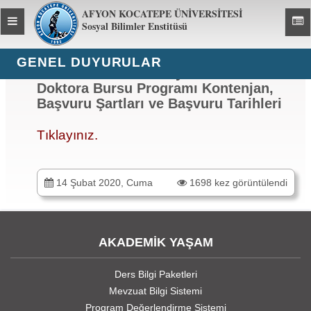
AFYON KOCATEPE ÜNİVERSİTESİ
Toggle
Toggl
Sosyal Bilimler Enstitüsü
global
global
navigation
navig
GENEL DUYURULAR
2019-2020 Bahar Yarıyılı 100/2000
Doktora Bursu Programı Kontenjan,
Başvuru Şartları ve Başvuru Tarihleri
Tıklayınız
.
14 Şubat 2020, Cuma
1698 kez görüntülendi
AKADEMİK YAŞAM
Ders Bilgi Paketleri
Mevzuat Bilgi Sistemi
Program Değerlendirme Sistemi